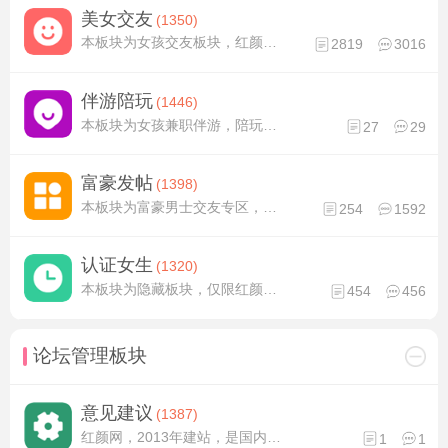
美女交友
(1350)
本板块为女孩交友板块，红颜网拥有大量事业有成的成功男士会员，能在物质，阅历，人脉等很多方面给予女孩帮助和支持。无论你是在校学生，还是已经工作，又或者是准备创业，都能让你少走许多弯路。
2819
3016
伴游陪玩
(1446)
本板块为女孩兼职伴游，陪玩板块。如果您喜欢旅游，业余时间比较多，或者经济条件不好，想赚钱，都可以在本板块发帖。您的联系方式只有经过我们认证的富豪会员可以看到，安全靠谱，有保障。
27
29
富豪发帖
(1398)
本板块为富豪男士交友专区，只有经过红颜网认证，并且付费的红颜网VIP会员才能发帖。会员可以在帖子留下联系方式，女孩请放心沟通。如需要，网站可以免费为双方提供担保服务。
254
1592
认证女生
(1320)
本板块为隐藏板块，仅限红颜网VIP会员访问。如有的女孩担心隐私，不想认识的人知道，可以加客服联系方式进行认证（需提供本人真实照片，并视频验证确定是本人）。认证之后客服会一对一优先推荐，更安全，更高效。
454
456
论坛管理板块
意见建议
(1387)
红颜网，2013年建站，是国内第一批的元老级网站。到现在已经安全稳定运行十一年了，我们拥有大量真实靠谱，有实力有素质的会员，也登记认证了上万名各种类型的女孩子。如果您对我们有什么建议或意见，请发帖告知我们，好的建议我们一定会学习采纳。对我们的批评我们也会虚心接受。
1
1